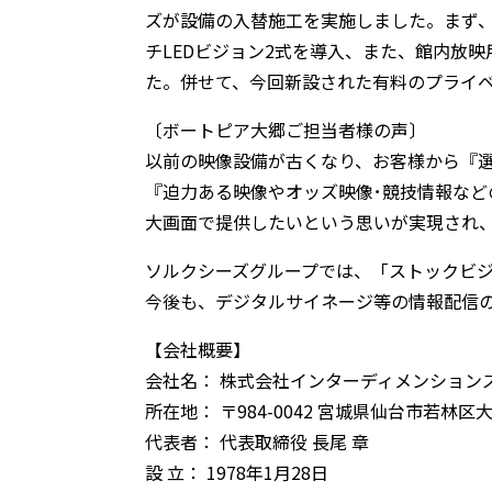
ズが設備の入替施工を実施しました。まず、
チLEDビジョン2式を導入、また、館内放
た。併せて、今回新設された有料のプライ
〔ボートピア大郷ご担当者様の声〕
以前の映像設備が古くなり、お客様から『選
『迫力ある映像やオッズ映像･競技情報な
大画面で提供したいという思いが実現され
ソルクシーズグループでは、「ストックビ
今後も、デジタルサイネージ等の情報配信
【会社概要】
会社名： 株式会社インターディメンション
所在地： 〒984-0042 宮城県仙台市若林区大和
代表者： 代表取締役 長尾 章
設 立： 1978年1月28日