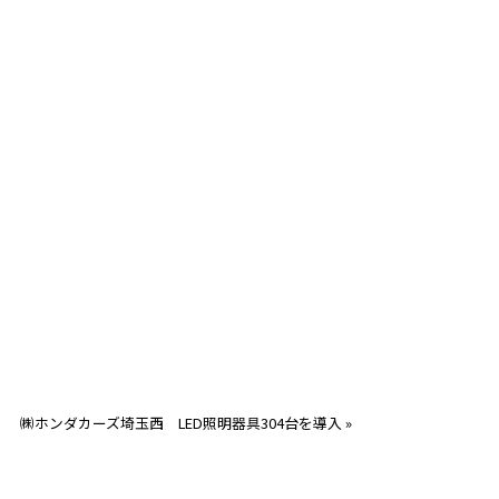
㈱ホンダカーズ埼玉西 LED照明器具304台を導入
»