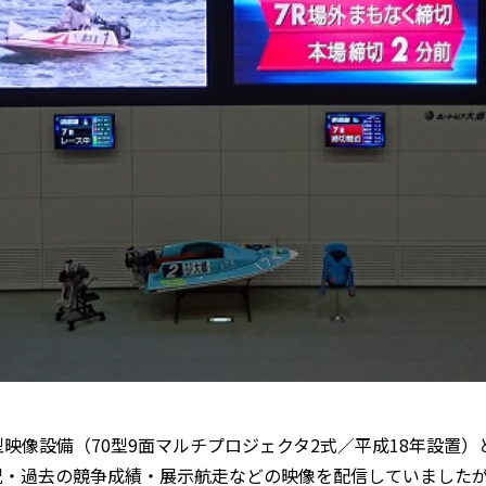
像設備（70型9面マルチプロジェクタ2式／平成18年設置）
・過去の競争成績・展示航走などの映像を配信していましたが、