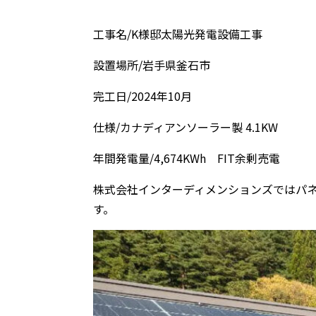
工事名/K様邸太陽光発電設備工事
設置場所/岩手県釜石市
完工日/2024年10月
仕様/カナディアンソーラー製 4.1KW
年間発電量/4,674KWh FIT余剰売電
株式会社インターディメンションズではパ
す。