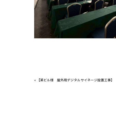
«
【某ビル様 屋外用デジタルサイネージ設置工事】